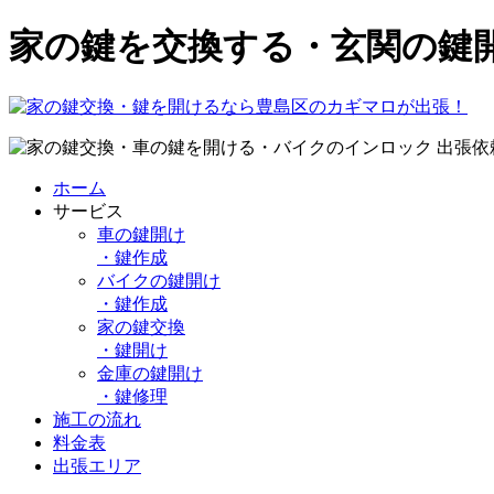
家の鍵を交換する・玄関の鍵
ホーム
サービス
車の鍵開け
・鍵作成
バイクの鍵開け
・鍵作成
家の鍵交換
・鍵開け
金庫の鍵開け
・鍵修理
施工の流れ
料金表
出張エリア